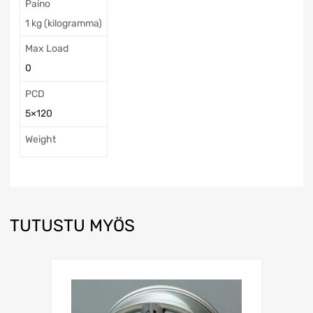
Paino
1 kg (kilogramma)
Max Load
0
PCD
5×120
Weight
TUTUSTU MYÖS