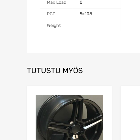
Max Load
0
PCD
5×108
Weight
TUTUSTU MYÖS
Add to Wishlist
Add to Compare