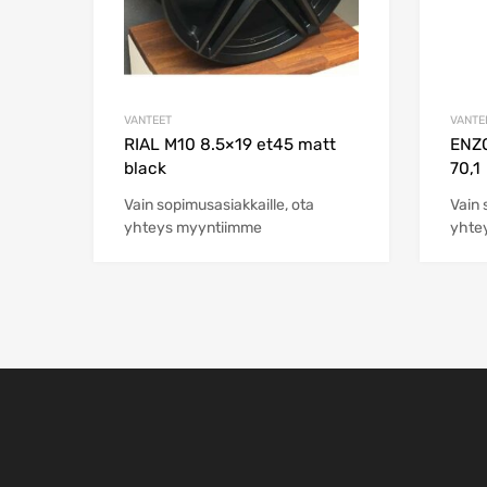
VANTEET
VANTE
RIAL M10 8.5×19 et45 matt
ENZO
black
70,1
Vain sopimusasiakkaille, ota
Vain 
yhteys myyntiimme
yhte