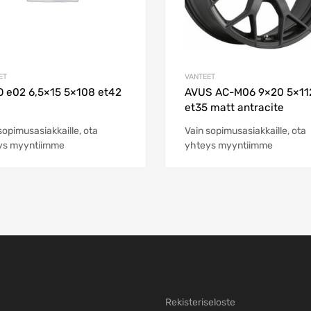
ET
VANTEET
 e02 6,5×15 5×108 et42
AVUS AC-M06 9×20 5×11
et35 matt antracite
sopimusasiakkaille, ota
Vain sopimusasiakkaille, ota
ys myyntiimme
yhteys myyntiimme
Rekisteriseloste