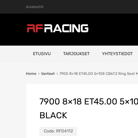
Asiakastili
Skip
ETUSIVU
TARJOUKSET
YHTEYSTIEDOT
to
content
Home
Vanteet
7900 8×18 ET45.00 5×108 CB67.2 Ring Seat
7900 8×18 ET45.00 5×1
BLACK
Code:
RF04112