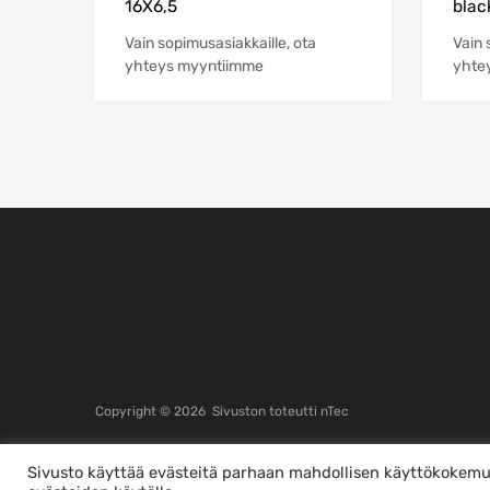
16X6,5
blac
Vain sopimusasiakkaille, ota
Vain 
yhteys myyntiimme
yhte
Copyright ©
2026
Sivuston toteutti
nTec
Sivusto käyttää evästeitä parhaan mahdollisen käyttökokemuk
This is a demo store for testing purposes — no orders shall be fulfilled.
P