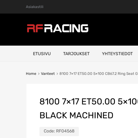
Asiakastili
Skip
ETUSIVU
TARJOUKSET
YHTEYSTIEDOT
to
content
Home
Vanteet
8100 7×17 ET50.00 5×100 CB67.2 Ring Sea
8100 7×17 ET50.00 5×1
BLACK MACHINED
Code:
RF04568