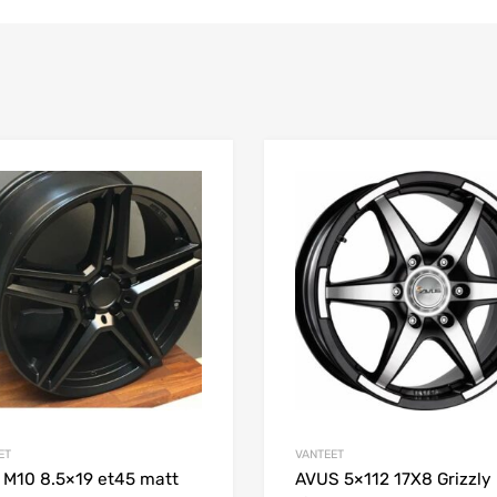
Add to Wishlist
Add to Compare
ET
VANTEET
 M10 8.5×19 et45 matt
AVUS 5×112 17X8 Grizzly