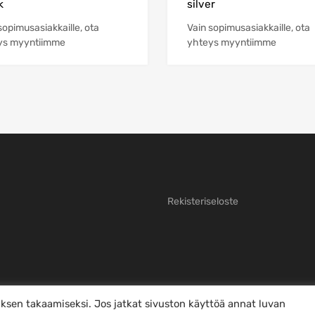
k
silver
sopimusasiakkaille, ota
Vain sopimusasiakkaille, ota
ys myyntiimme
yhteys myyntiimme
Rekisteriseloste
sen takaamiseksi. Jos jatkat sivuston käyttöä annat luvan
iilota tämä ilmoitus