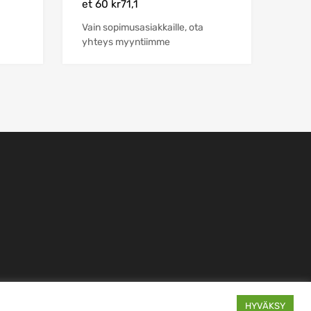
et 60 kr71,1
Vain sopimusasiakkaille, ota
yhteys myyntiimme
HYVÄKSY