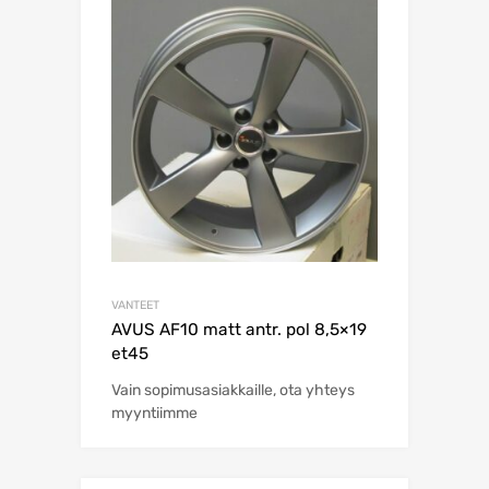
VANTEET
AVUS AF10 matt antr. pol 8,5×19
et45
Vain sopimusasiakkaille, ota yhteys
myyntiimme