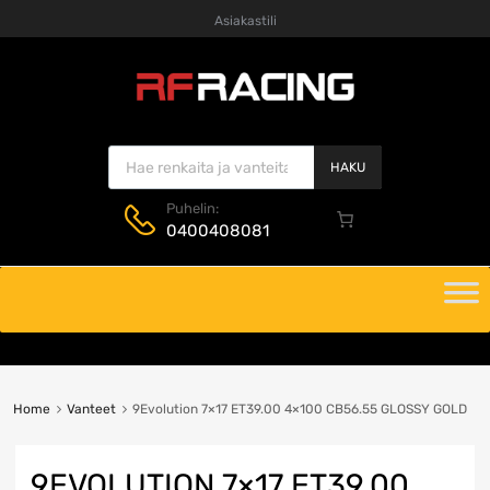
Asiakastili
Products search
HAKU
Puhelin:
0400408081
Skip
to
content
Home
Vanteet
9Evolution 7×17 ET39.00 4×100 CB56.55 GLOSSY GOLD
9EVOLUTION 7×17 ET39.00