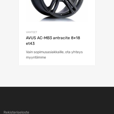
VANTEET
AVUS AC-MB3 antracite 8×18
et43
Vain sopimusasiakkaille, ota yhteys
myyntiimme
Rekisteriseloste