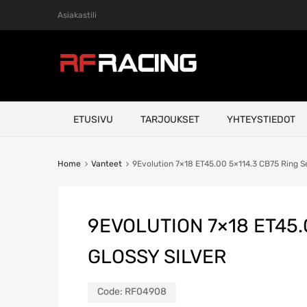
Asiakastili
Skip
ETUSIVU
TARJOUKSET
YHTEYSTIEDOT
to
content
Home
Vanteet
9Evolution 7×18 ET45.00 5×114.3 CB75 Ring 
9EVOLUTION 7×18 ET45.
GLOSSY SILVER
Code:
RF04908