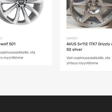
ET
VANTEET
wolf 501
AVUS 5×112 17X7 Grizzly 
50 silver
sopimusasiakkaille, ota
ys myyntiimme
Vain sopimusasiakkaille, ota
yhteys myyntiimme