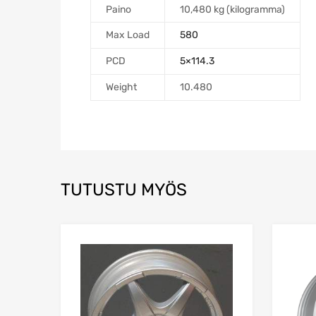
Paino
10,480 kg (kilogramma)
Max Load
580
PCD
5×114.3
Weight
10.480
TUTUSTU MYÖS
Add to Wishlist
Add to Compare