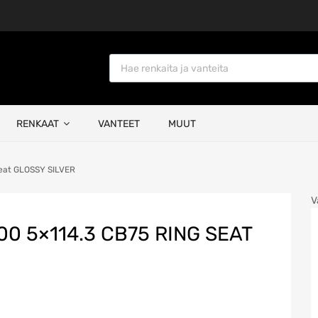
Products search
RENKAAT
VANTEET
MUUT
Seat GLOSSY SILVER
V
00 5×114.3 CB75 RING SEAT