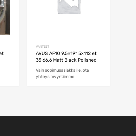
VANTEET
et
AVUS AF10 9.5×19″ 5×112 et
35 66.6 Matt Black Polished
Vain sopimusasiakkaille, ota
yhteys myyntiimme