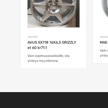
VANTEET
VANTE
AVUS 5X118 16X6,5 GRIZZLY
MAK 
et 60 kr71,1
Vain 
yhte
Vain sopimusasiakkaille, ota
yhteys myyntiimme