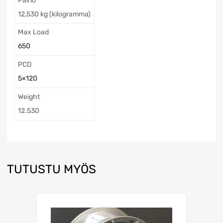
Paino
12,530 kg (kilogramma)
Max Load
650
PCD
5×120
Weight
12.530
TUTUSTU MYÖS