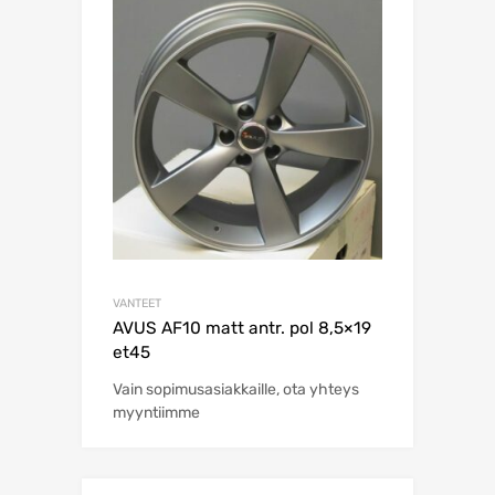
VANTEET
AVUS AF10 matt antr. pol 8,5×19
et45
Vain sopimusasiakkaille, ota yhteys
myyntiimme