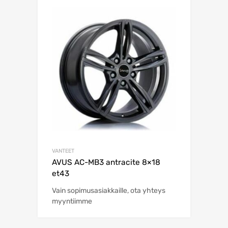
VANTEET
AVUS AC-MB3 antracite 8×18
et43
Vain sopimusasiakkaille, ota yhteys
myyntiimme