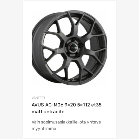
VANTEET
AVUS AC-M06 9×20 5×112 et35
matt antracite
Vain sopimusasiakkaille, ota yhteys
myyntiimme