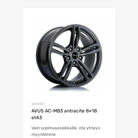
VANTEET
AVUS AC-MB3 antracite 8×18
et43
Vain sopimusasiakkaille, ota yhteys
myyntiimme