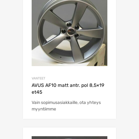
VANTEET
AVUS AF10 matt antr. pol 8,5×19
et45
Vain sopimusasiakkaille, ota yhteys
myyntiimme