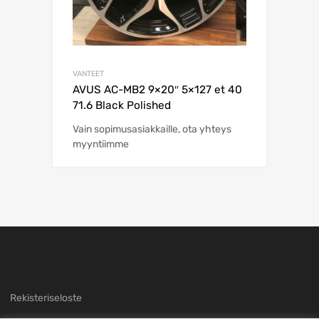
VANTEET
AVUS AC-MB2 9×20″ 5×127 et 40
71.6 Black Polished
Vain sopimusasiakkaille, ota yhteys
myyntiimme
Rekisteriseloste