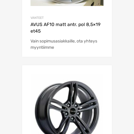
VANTEET
AVUS AF10 matt antr. pol 8,5×19
et45
Vain sopimusasiakkaille, ota yhteys
myyntiimme