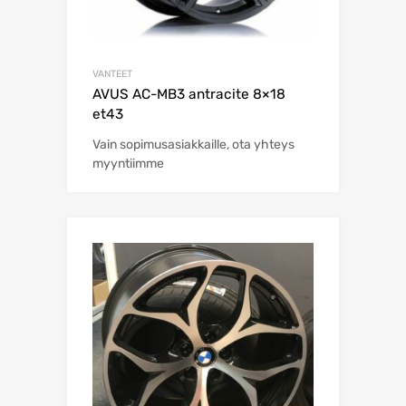
VANTEET
AVUS AC-MB3 antracite 8×18
et43
Vain sopimusasiakkaille, ota yhteys
myyntiimme