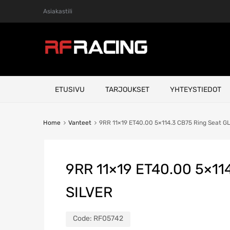
Asiakastili
Skip
ETUSIVU
TARJOUKSET
YHTEYSTIEDOT
to
content
Home
Vanteet
9RR 11×19 ET40.00 5×114.3 CB75 Ring Seat 
9RR 11×19 ET40.00 5×11
SILVER
Code:
RF05742