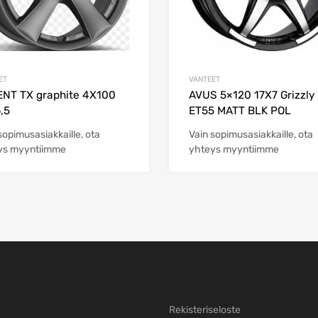
ET
VANTEET
NT TX graphite 4X100
AVUS 5×120 17X7 Grizzly
,5
ET55 MATT BLK POL
sopimusasiakkaille, ota
Vain sopimusasiakkaille, ota
ys myyntiimme
yhteys myyntiimme
Rekisteriseloste