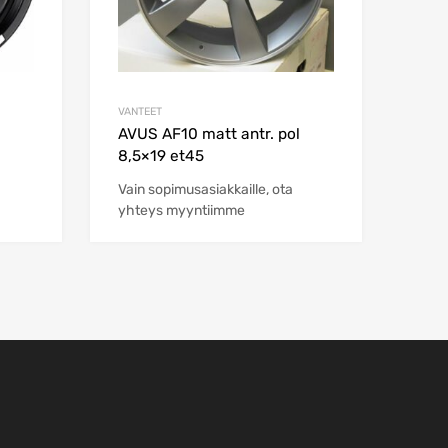
VANTEET
AVUS AF10 matt antr. pol
8,5×19 et45
Vain sopimusasiakkaille, ota
yhteys myyntiimme