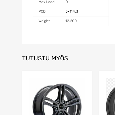
Max Load
0
PCD
5×114.3
Weight
12.200
TUTUSTU MYÖS
Add to Wishlist
Add to Compare