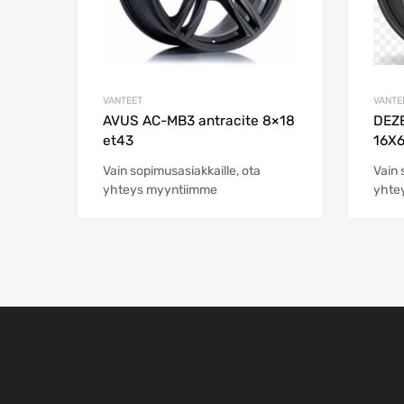
VANTEET
VANTE
AVUS AC-MB3 antracite 8×18
DEZE
et43
16X6
Vain sopimusasiakkaille, ota
Vain 
yhteys myyntiimme
yhte