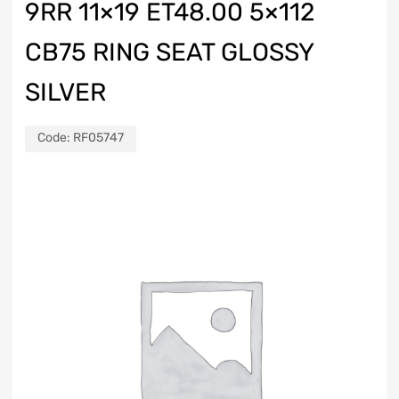
9RR 11×19 ET48.00 5×112
CB75 RING SEAT GLOSSY
SILVER
Code:
RF05747