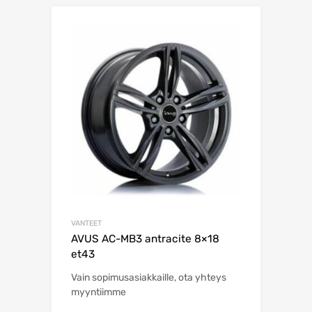
VANTEET
AVUS AC-MB3 antracite 8×18
et43
Vain sopimusasiakkaille, ota yhteys
myyntiimme