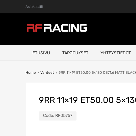
Asiakastili
Skip
ETUSIVU
TARJOUKSET
YHTEYSTIEDOT
to
content
Home
Vanteet
9RR 11×19 ET50.00 5×130 CB71.6 MATT BLAC
9RR 11×19 ET50.00 5×1
Code:
RF05757