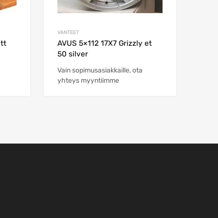
VANTEET
tt
AVUS 5×112 17X7 Grizzly et
50 silver
Vain sopimusasiakkaille, ota
yhteys myyntiimme