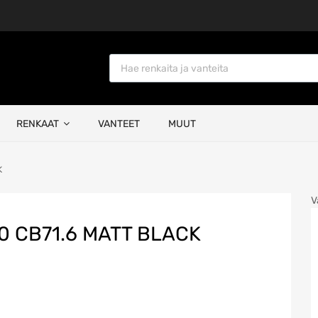
Products search
RENKAAT
VANTEET
MUUT
K
V
30 CB71.6 MATT BLACK