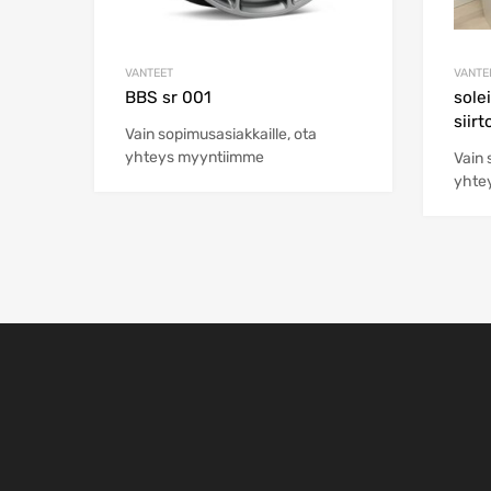
VANTEET
VANTE
BBS sr 001
sole
siirt
Vain sopimusasiakkaille, ota
yhteys myyntiimme
Vain 
yhte