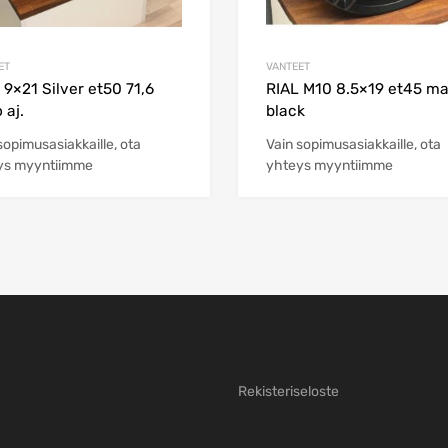
ET
VANTEET
i 9×21 Silver et50 71,6
RIAL M10 8.5×19 et45 ma
o aj.
black
sopimusasiakkaille, ota
Vain sopimusasiakkaille, ota
ys myyntiimme
yhteys myyntiimme
Rekisteriseloste