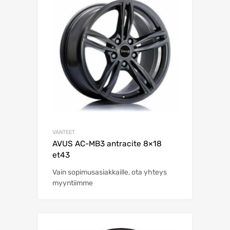
VANTEET
AVUS AC-MB3 antracite 8×18
et43
Vain sopimusasiakkaille, ota yhteys
myyntiimme