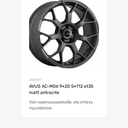
VANTEET
AVUS AC-M06 9×20 5×112 et35
matt antracite
Vain sopimusasiakkaille, ota yhteys
myyntiimme