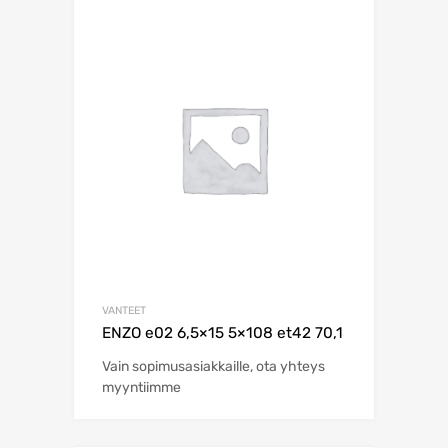
VANTEET
ENZO e02 6,5×15 5×108 et42 70,1
Vain sopimusasiakkaille, ota yhteys
myyntiimme