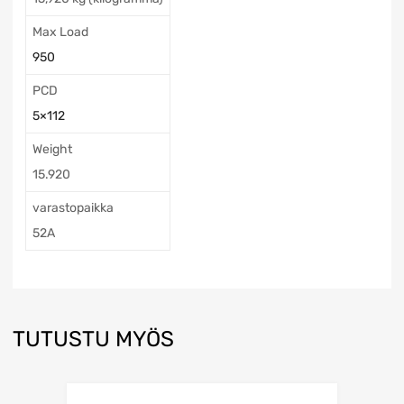
Max Load
950
PCD
5×112
Weight
15.920
varastopaikka
52A
TUTUSTU MYÖS