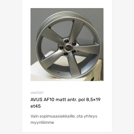
VANTEET
AVUS AF10 matt antr. pol 8,5×19
et45
Vain sopimusasiakkaille, ota yhteys
myyntiimme