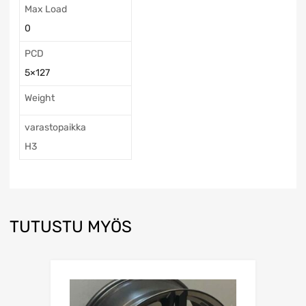
Max Load
0
PCD
5×127
Weight
varastopaikka
H3
TUTUSTU MYÖS