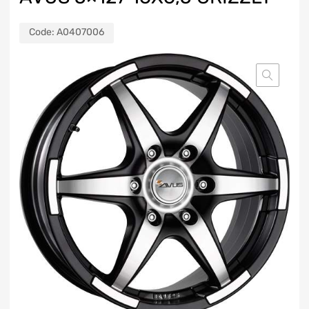
Code:
A0407006