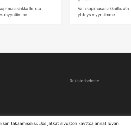
sopimusasiakkaille, ota
Vain sopimusasiakkaille, ota
ys myyntiimme
yhteys myyntiimme
Rekisteriseloste
sen takaamiseksi. Jos jatkat sivuston käyttöä annat luvan
iilota tämä ilmoitus