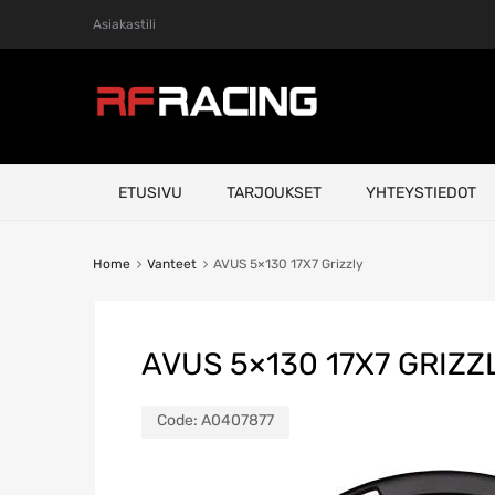
Asiakastili
Skip
ETUSIVU
TARJOUKSET
YHTEYSTIEDOT
to
content
Home
Vanteet
AVUS 5×130 17X7 Grizzly
AVUS 5×130 17X7 GRIZZ
Code:
A0407877