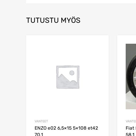
TUTUSTU MYÖS
Add to Wishlist
Add to Compare
VANTEET
VANTE
ENZO e02 6,5×15 5×108 et42
Fiat
70,1
58.1