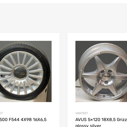
Add to Wishlist
Add to Compare
ET
VANTEET
 500 F544 4X98 16X6,5
AVUS 5×120 18X8,5 Grizz
glossy silver