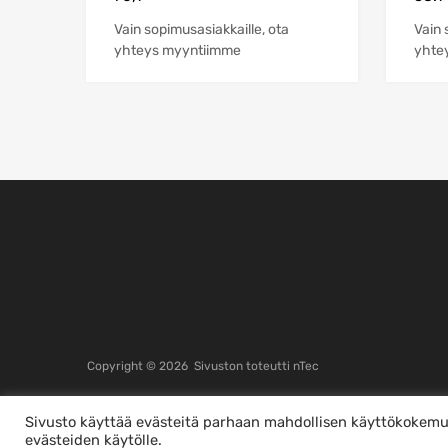
Vain sopimusasiakkaille, ota
Vain 
yhteys myyntiimme
yhte
Copyright ©
2026
Sivuston toteutti
nTec
Sivusto käyttää evästeitä parhaan mahdollisen käyttökokemuk
This is a demo store for testing purposes — no orders shall be fulfilled.
P
evästeiden käytölle.