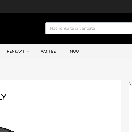
Products search
RENKAAT
VANTEET
MUUT
V
LY