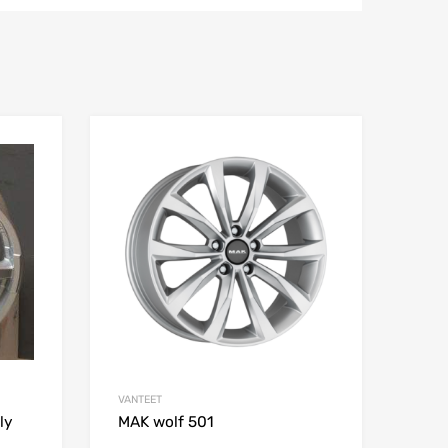
Add to Wishlist
Add to Wishlist
Add to Compare
Add to Compare
VANTEET
ly
MAK wolf 501