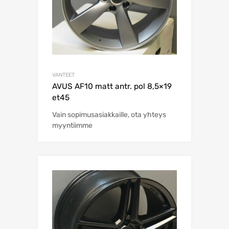
VANTEET
AVUS AF10 matt antr. pol 8,5×19
et45
Vain sopimusasiakkaille, ota yhteys
myyntiimme