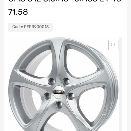
71.58
Code:
RFRR900018