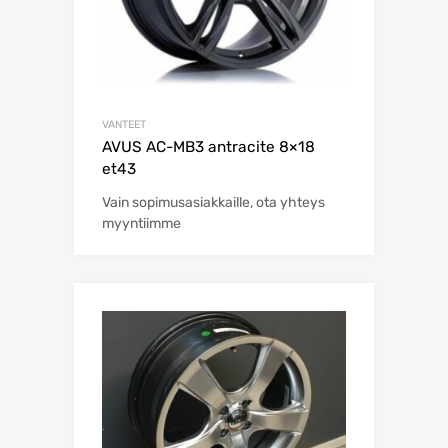
VANTEET
AVUS AC-MB3 antracite 8×18
et43
Vain sopimusasiakkaille, ota yhteys
myyntiimme