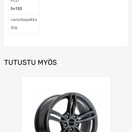
PCD
5×130
varastopaikka
31A
TUTUSTU MYÖS