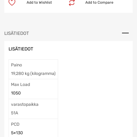
Add to Wishlist
Add to Compare
LISÄTIEDOT
LISÄTIEDOT
Paino
19,280 kg (kilogramma)
Max Load
1050
varastopaikka
51A
PCD
5×130