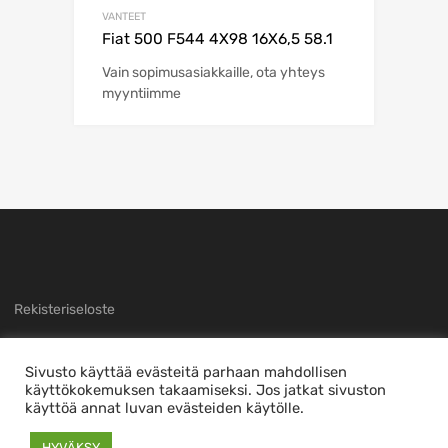
VANTEET
Fiat 500 F544 4X98 16X6,5 58.1
Vain sopimusasiakkaille, ota yhteys
myyntiimme
Rekisteriseloste
Sivusto käyttää evästeitä parhaan mahdollisen
käyttökokemuksen takaamiseksi. Jos jatkat sivuston
käyttöä annat luvan evästeiden käytölle.
Copyright ©
2026
Sivuston toteutti
nTec
This is a demo store for testing purposes — no orders shall be fulfilled.
HYVÄKSY