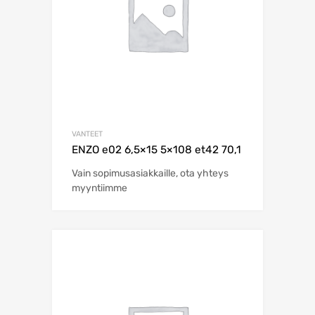
VANTEET
ENZO e02 6,5×15 5×108 et42 70,1
Vain sopimusasiakkaille, ota yhteys
myyntiimme