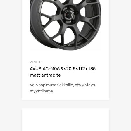
VANTEET
AVUS AC-M06 9×20 5×112 et35
matt antracite
Vain sopimusasiakkaille, ota yhteys
myyntiimme