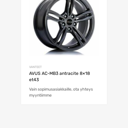
VANTEET
AVUS AC-MB3 antracite 8×18
et43
Vain sopimusasiakkaille, ota yhteys
myyntiimme