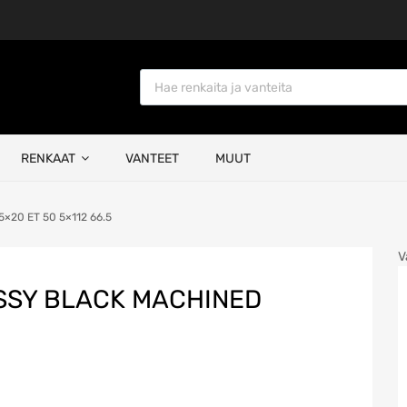
Products search
RENKAAT
VANTEET
MUUT
×20 ET 50 5×112 66.5
V
SSY BLACK MACHINED