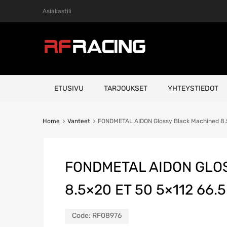
Asiakastili
Skip
ETUSIVU
TARJOUKSET
YHTEYSTIEDOT
to
content
Home
Vanteet
FONDMETAL AIDON Glossy Black Machined 8.5
FONDMETAL AIDON GLO
8.5×20 ET 50 5×112 66.5
Code:
RF08976