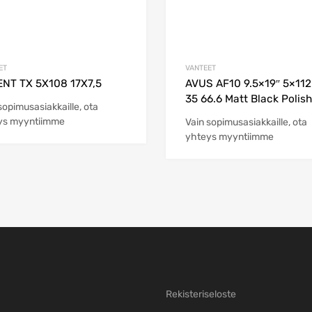
ET
VANTEET
NT TX 5X108 17X7,5
AVUS AF10 9.5×19″ 5×112
35 66.6 Matt Black Polis
sopimusasiakkaille, ota
ys myyntiimme
Vain sopimusasiakkaille, ota
yhteys myyntiimme
Rekisteriseloste