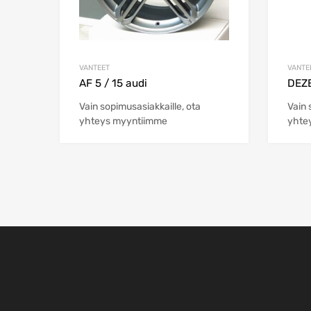
VANTEET
VANTE
AF 5 / 15 audi
DEZE
Vain sopimusasiakkaille, ota
Vain 
yhteys myyntiimme
yhte