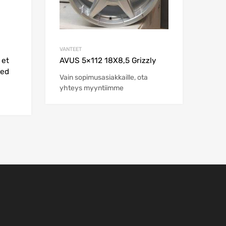
VANTEET
 et
AVUS 5×112 18X8,5 Grizzly
hed
Vain sopimusasiakkaille, ota
yhteys myyntiimme