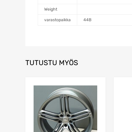
Weight
varastopaikka
44B
TUTUSTU MYÖS
Add to Wishlist
Add to Compare