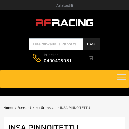
Asiakastili
Products search
HAKU
Puhelin:
0400408081
Skip
to
content
Home
Renkaat
Kesärenkaat
INSA PINNOITETTU
INSA PINNOITETTU