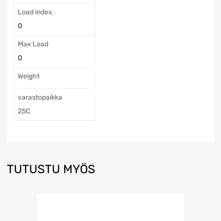
Load index
0
Max Load
0
Weight
varastopaikka
25C
TUTUSTU MYÖS