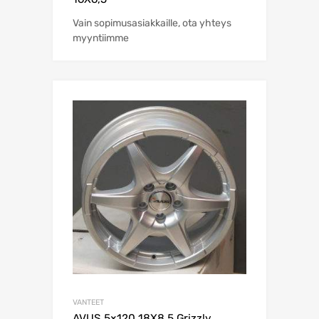
Vain sopimusasiakkaille, ota yhteys
myyntiimme
VANTEET
AVUS 5×120 18X8,5 Grizzly