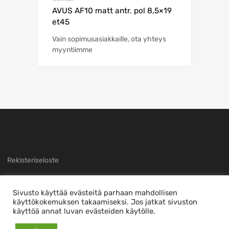
AVUS AF10 matt antr. pol 8,5×19
et45
Vain sopimusasiakkaille, ota yhteys
myyntiimme
Rekisteriseloste
Sivusto käyttää evästeitä parhaan mahdollisen
käyttökokemuksen takaamiseksi. Jos jatkat sivuston
käyttöä annat luvan evästeiden käytölle.
Copyright ©
2026
Sivuston toteutti
nTec
This is a demo store for testing purposes — no orders shall be fulfilled.