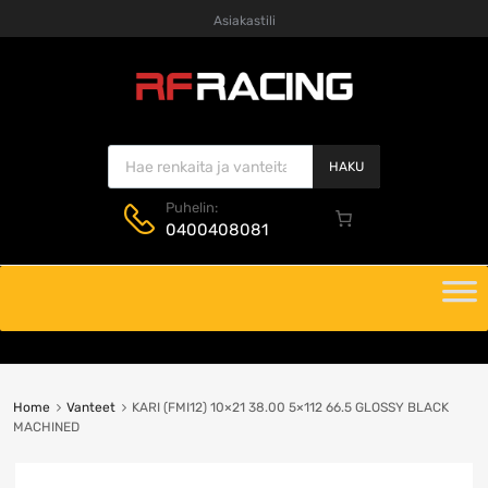
Asiakastili
Products search
HAKU
Puhelin:
0400408081
Skip
to
content
Home
Vanteet
KARI (FMI12) 10×21 38.00 5×112 66.5 GLOSSY BLACK
MACHINED