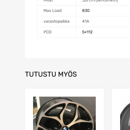
Mitat
,28 cm (senttimetri)
Max Load
830
varastopaikka
41A
PCD
5×112
TUTUSTU MYÖS
Add to Wishlist
Add to Compare