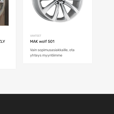
VANTEET
ZLY
MAK wolf 501
Vain sopimusasiakkaille, ota
yhteys myyntiimme