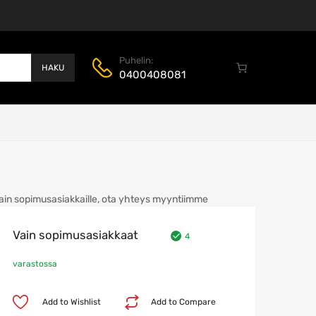
Puhelin:
HAKU
0400408081
ain sopimusasiakkaille, ota yhteys myyntiimme
Vain sopimusasiakkaat
4
varastossa
Add to Wishlist
Add to Compare