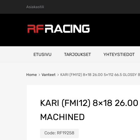
Asiakastili
Skip
ETUSIVU
TARJOUKSET
YHTEYSTIEDOT
to
content
Home
Vanteet
KARI (FMI12) 8×18 26.00 5×112 66.5 GLOSS
KARI (FMI12) 8×18 26.0
MACHINED
Code:
RF19258