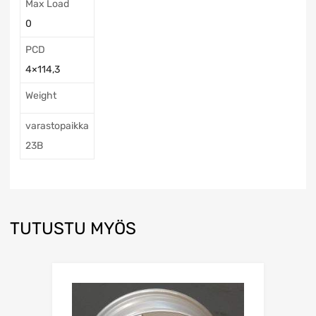
Max Load
0
PCD
4×114,3
Weight
varastopaikka
23B
TUTUSTU MYÖS