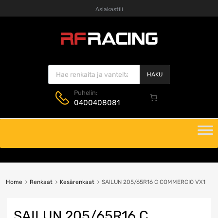
Asiakastili
Products search
HAKU
Puhelin:
0400408081
Skip
to
content
Home
Renkaat
Kesärenkaat
SAILUN 205/65R16 C COMMERCIO VX1
SAILUN 205/65R16 C