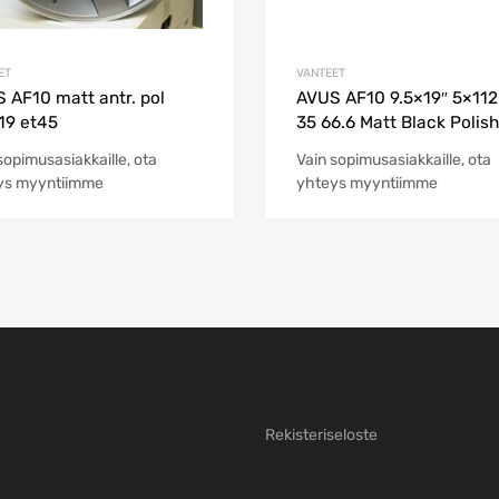
ET
VANTEET
 AF10 matt antr. pol
AVUS AF10 9.5×19″ 5×112
19 et45
35 66.6 Matt Black Polis
sopimusasiakkaille, ota
Vain sopimusasiakkaille, ota
ys myyntiimme
yhteys myyntiimme
Rekisteriseloste