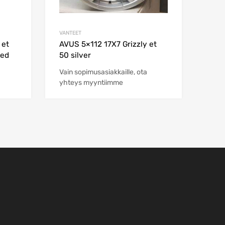
VANTEET
 et
AVUS 5×112 17X7 Grizzly et
hed
50 silver
Vain sopimusasiakkaille, ota
yhteys myyntiimme