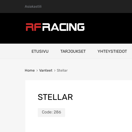
Asiakastili
Skip
ETUSIVU
TARJOUKSET
YHTEYSTIEDOT
to
content
Home
Vanteet
Stellar
STELLAR
Code:
286