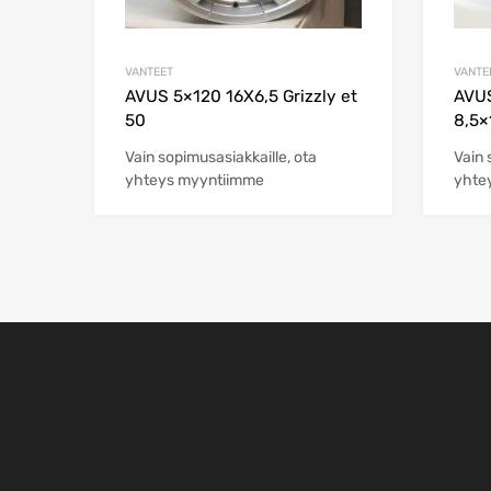
VANTEET
VANTE
AVUS 5×120 16X6,5 Grizzly et
AVUS
50
8,5×
Vain sopimusasiakkaille, ota
Vain 
yhteys myyntiimme
yhte