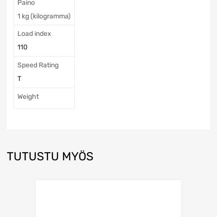
Paino
1 kg (kilogramma)
Load index
110
Speed Rating
T
Weight
TUTUSTU MYÖS