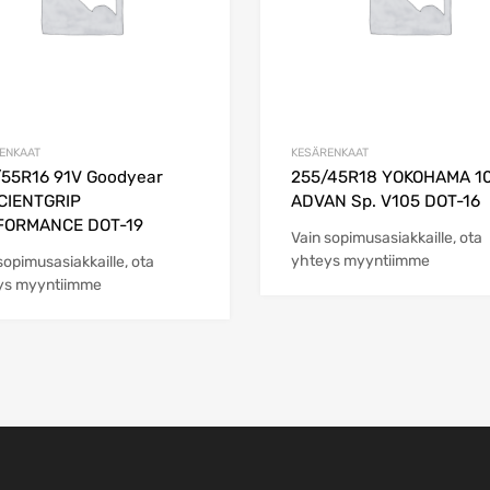
ENKAAT
KESÄRENKAAT
55R16 91V Goodyear
255/45R18 YOKOHAMA 10
CIENTGRIP
ADVAN Sp. V105 DOT-16
FORMANCE DOT-19
Vain sopimusasiakkaille, ota
yhteys myyntiimme
sopimusasiakkaille, ota
ys myyntiimme