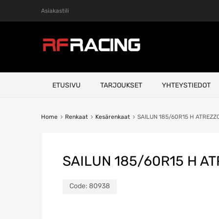
Asiakastili
Skip
ETUSIVU
TARJOUKSET
YHTEYSTIEDOT
to
content
Home
Renkaat
Kesärenkaat
SAILUN 185/60R15 H ATREZZO
SAILUN 185/60R15 H AT
Code:
80938