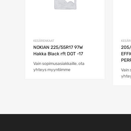
KESÄRENKAAT
KESÄR
NOKIAN 225/55R17 97W
205/
Hakka Black rft DOT -17
EFFI
PER
Vain sopimusasiakkaille, ota
yhteys myyntiimme
Vain 
yhte