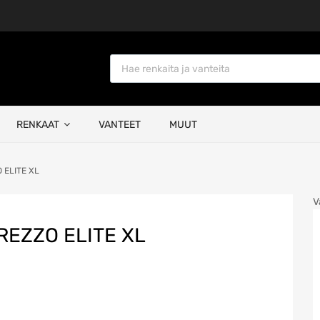
Products search
RENKAAT
VANTEET
MUUT
 ELITE XL
V
REZZO ELITE XL